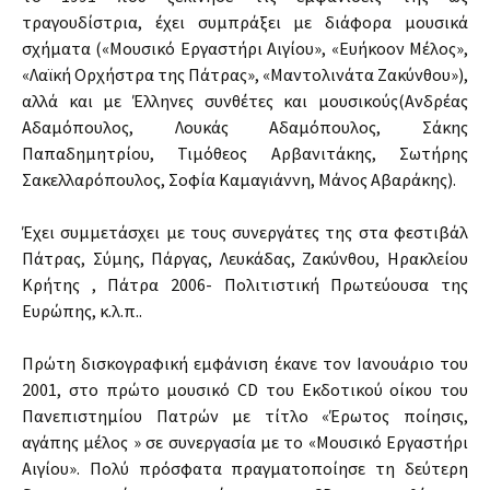
τραγουδίστρια, έχει συμπράξει με διάφορα μουσικά
σχήματα («Μουσικό Εργαστήρι Αιγίου», «Ευήκοον Μέλος»,
«Λαϊκή Ορχήστρα της Πάτρας», «Μαντολινάτα Ζακύνθου»),
αλλά και με Έλληνες συνθέτες και μουσικούς(Ανδρέας
Αδαμόπουλος, Λουκάς Αδαμόπουλος, Σάκης
Παπαδημητρίου, Τιμόθεος Αρβανιτάκης, Σωτήρης
Σακελλαρόπουλος, Σοφία Καμαγιάννη, Μάνος Αβαράκης).
Έχει συμμετάσχει με τους συνεργάτες της στα φεστιβάλ
Πάτρας, Σύμης, Πάργας, Λευκάδας, Ζακύνθου, Ηρακλείου
Κρήτης , Πάτρα 2006- Πολιτιστική Πρωτεύουσα της
Ευρώπης, κ.λ.π..
Πρώτη δισκογραφική εμφάνιση έκανε τον Ιανουάριο του
2001, στο πρώτο μουσικό CD του Εκδοτικού οίκου του
Πανεπιστημίου Πατρών με τίτλο «Έρωτος ποίησις,
αγάπης μέλος » σε συνεργασία με το «Μουσικό Εργαστήρι
Αιγίου». Πολύ πρόσφατα πραγματοποίησε τη δεύτερη