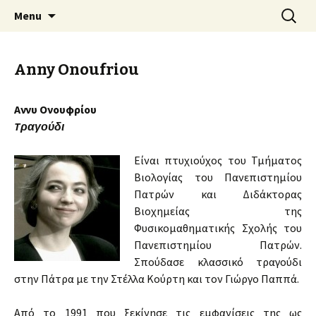
An Artistic Society from Athens, Greece
Skip
Search
Spiza
Menu
to
for:
content
Anny Onoufriou
Αννυ Ονουφρίου
Tραγούδι
Είναι πτυχιούχος του Τμήματος
Βιολογίας του Πανεπιστημίου
Πατρών και Διδάκτορας
Βιοχημείας της
Φυσικομαθηματικής Σχολής του
Πανεπιστημίου Πατρών.
Σπούδασε κλασσικό τραγούδι
στην Πάτρα με την Στέλλα Κούρτη και τον Γιώργο Παππά.
Από το 1991 που ξεκίνησε τις εμφανίσεις της ως