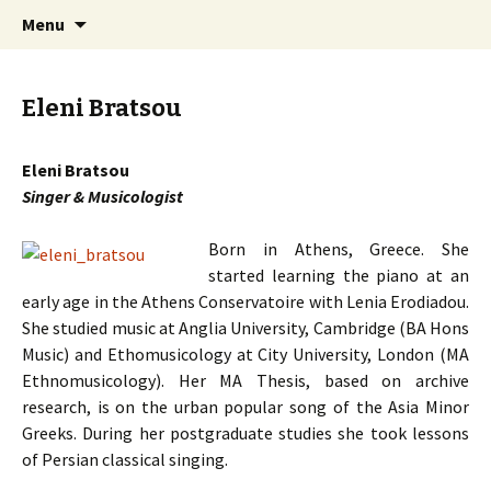
An Artistic Society from Athens, Greece
Skip
Search
Spiza
Menu
to
for:
content
Eleni Bratsou
Eleni Bratsou
Singer & Musicologist
Born in Athens, Greece. She
started learning the piano at an
early age in the Athens Conservatoire with Lenia Erodiadou.
She studied music at Anglia University, Cambridge (BA Hons
Music) and Ethomusicology at City University, London (MA
Ethnomusicology). Her MA Thesis, based on archive
research, is on the urban popular song of the Asia Minor
Greeks. During her postgraduate studies she took lessons
of Persian classical singing.