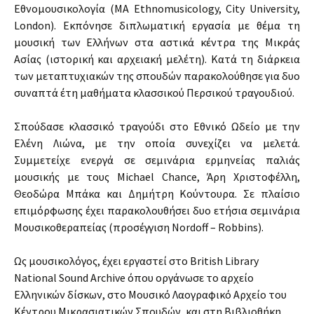
Εθνομουσικολογία (MA Ethnomusicology, City University,
London). Εκπόνησε διπλωματική εργασία με θέμα τη
μουσική των Ελλήνων στα αστικά κέντρα της Μικράς
Ασίας (ιστορική και αρχειακή μελέτη). Κατά τη διάρκεια
των μεταπτυχιακών της σπουδών παρακολούθησε για δυο
συναπτά έτη μαθήματα κλασσικού Περσικού τραγουδιού.
Σπούδασε κλασσικό τραγούδι στο Εθνικό Ωδείο με την
Ελένη Λιώνα, με την οποία συνεχίζει να μελετά.
Συμμετείχε ενεργά σε σεμινάρια ερμηνείας παλιάς
μουσικής με τους Michael Chance, Άρη Χριστοφέλλη,
Θεοδώρα Μπάκα και Δημήτρη Κούντουρα. Σε πλαίσιο
επιμόρφωσης έχει παρακολουθήσει δυο ετήσια σεμινάρια
Μουσικοθεραπείας (προσέγγιση Nordoff – Robbins).
Ως μουσικολόγος, έχει εργαστεί στο British Library
National Sound Archive όπου οργάνωσε το αρχείο
Ελληνικών δίσκων, στο Μουσικό Λαογραφικό Αρχείο του
Κέντρου Μικρασιατικών Σπουδών, και στη Βιβλιοθήκη