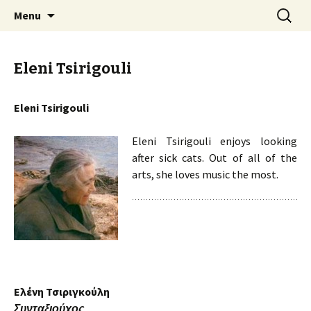
An Artistic Society from Athens, Greece
Skip
Search
Spiza
Menu
to
for:
content
Eleni Tsirigouli
Eleni Tsirigouli
Eleni Tsirigouli enjoys looking
after sick cats. Out of all of the
arts, she loves music the most.
Ελένη Τσιριγκούλη
Συνταξιούχος