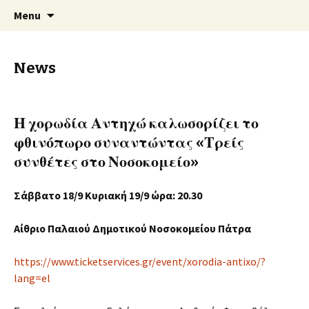
An Artistic Society from Athens, Greece
Skip
Search
Spiza
Menu
to
for:
content
News
Η χορωδία Αντηχώ καλωσορίζει το
φθινόπωρο συναντώντας «Τρείς
συνθέτες στο Νοσοκομείο»
Σάββατο 18/9 Κυριακή 19/9 ώρα: 20.30
Αίθριο Παλαιού Δηµοτικού Νοσοκοµείου Πάτρα
https://www.ticketservices.gr/event/xorodia-antixo/?
lang=el