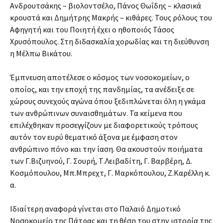
Ανδρουτσάκης – βιολοντσέλο, Πάνος Θωΐδης – κλασικά
κρουστά και Δημήτρης Μακρής – κιθάρες. Τους ρόλους του
Αφηγητή και του Ποιητή έχει ο ηθοποιός Τάσος
Χρυσόπουλος. Στη διδασκαλία χορωδίας και τη διεύθυνση
η Μέλπω Βικάτου.
Έμπνευση αποτέλεσε ο κόσμος των νοσοκομείων, ο
οποίος, και την εποχή της πανδημίας, τα ανέδειξε σε
χώρους συνεχούς αγώνα όπου ξεδιπλώνεται όλη η γκάμα
των ανθρώπινων συναισθημάτων. Τα κείμενα που
επιλέχθηκαν προσεγγίζουν με διαφορετικούς τρόπους
αυτόν τον ευρύ θεματικό άξονα με έμφαση στον
ανθρώπινο πόνο και την ίαση. Θα ακουστούν ποιήματα
των Γ.Βιζυηνού, Γ. Σουρή, Τ.Λειβαδίτη, Γ. Βαρβέρη, Δ.
Κοσμόπουλου, Μπ.Μπρεχτ, Γ. Μαρκόπουλου, Ζ.Καρέλλη κ.
α.
Ιδιαίτερη αναφορά γίνεται στο Παλαιό Δημοτικό
Νοσοκομείο της Πάτρας και τη θέση του στην ιστορία της