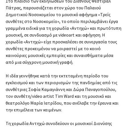
Στο πλαίσιο των εκδηλώσεων του Διεθνούς Φεστιβάλ
Πάτρας, παρουσιάζεται στον χώρο του Παλαιού
Δημοτικού Νοσοκομείου το μουσικό αφήγημα «Τρείς
συνθέτες στο Νοσοκομείο», το οποίο περιλαμβάνει έργα
γραμμένα ειδικά για τη χορωδία «Αντηχώ» και πρωτότυπη
μουσική, σε συνδυασμό με videoart και αφήγηση. Η
χορωδία «Αντηχώ» είχε προσκαλέσει σε συνεργασία τους
συνθέτες προκειμένου να μοιραστεί με το κοινό
καινούριες μουσικές εμπειρίες και συναισθήματα μέσα
από μια σύγχρονη μουσική γραφή.
Η ιδέα γεννήθηκε κατά την εκτεταμένη περίοδο του
εγκλεισμού και των περιορισμών της πανδημίας από τις
συνθέτριες Σοφία Καμαγιάννη και Δώρα Παναγοπούλου,
τον συνθέτη/video artist Tim Ward και τη μουσικό και
θεατρολόγο Μαρία Ιατρίδου, που ανέλαβε την έρευνα και
την επιμέλεια των κειμένων.
Τη χορωδία Αντηχώ συνοδεύουν οι μουσικοί Διονύσης