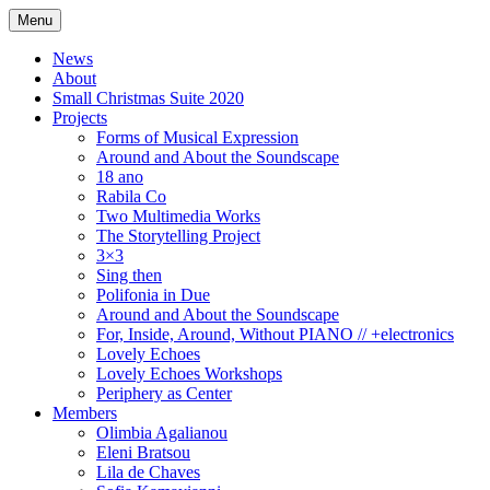
Skip
Menu
to
An Artistic Society from Athens, Greece
Spiza
content
News
About
Small Christmas Suite 2020
Projects
Forms of Musical Expression
Around and About the Soundscape
18 ano
Rabila Co
Two Multimedia Works
The Storytelling Project
3×3
Sing then
Polifonia in Due
Around and About the Soundscape
For, Inside, Around, Without PIANO // +electronics
Lovely Echoes
Lovely Echoes Workshops
Periphery as Center
Members
Olimbia Agalianou
Eleni Bratsou
Lila de Chaves