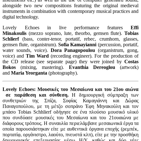
alongside two new compositions featuring the original medieval
instruments in combination with contemporary musical practices and
digital technology.
Lovely Echoes in live performance features
Effi
Minakoulis
(mezzo soprano, lute, theorbo, gemsen flute).
Tobias
Schlierf
(bass, conter-tenor, portatif, rebec, crumhorn, glasses,
gemsen flute, organistrum).
Sofia Kamayianni
(percussion, portatif,
water sounds, voice).
Dora Panagopoulou
(organistrum, gong,
voice) and
Tim Ward
(recording engineer). For the production of
the CD release (see separate page) they were joined by
Costas
Bokos
(mixing, mastering).
Evanthia Dereoglou
(artwork)
and
Maria Yeorganta
(photography).
Lovely Echoes: Mουσικές του Μεσαίωνα και του 21ου αιώνα
σε παράθεση και σύνθεση.
Η δημιουργική σύμπραξη των
συνθετριών της Σπίζα, Σοφίας Καμαγιάννη και Δώρας
Παναγοπούλου, με τη μέτζο σοπράνο Έφη Μηνακούλη και τον
μπάσο Tobias Schhlierf οδήγησε σε ένα πλούσιο μουσικό υλικό
που συνδύασε μουσικές του Μεσαίωνα και του 21ουαιώνα με
διάφορους τρόπους. Η συναυλία περιελάμβανε μεσαιωνικά έργα τα
οποία παρουσιάστηκαν είτε με αυθεντικά όργανα εποχής (ρεμπέκ,
πορτατίφ, οργάνιστρο, λαούτο, πνευστά κλπ), είτε με την προσθήκη
δημιουργικής επεξεργασίας μέσω H/Y, καθώς και δύο νέες