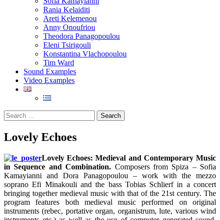
Sofia Kamayianni
Rania Kelaiditi
Areti Kelemenou
Anny Onoufriou
Theodora Panagopoulou
Eleni Tsirigouli
Konstantina Vlachopoulou
Tim Ward
Sound Examples
Video Examples
Search
for:
Lovely Echoes
Lovely Echoes: Medieval and Contemporary Music
in Sequence and Combination.
Composers from Spiza – Sofia
Kamayianni and Dora Panagopoulou – work with the mezzo
soprano Efi Minakouli and the bass Tobias Schlierf in a concert
bringing together medieval music with that of the 21st century. The
program features both medieval music performed on original
instruments (rebec, portative organ, organistrum, lute, various wind
instruments etc.) as well as the use of computer generated sound,