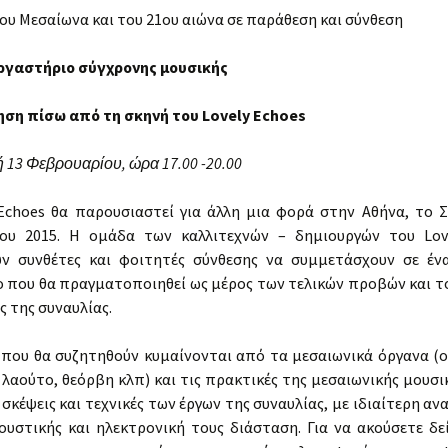
Rabila Co
ου Μεσαίωνα και του 21ου αιώνα σε παράθεση και σύνθεση
Rania Kelaiditi
Two Multimedia Works
ργαστήριο σύγχρονης μουσικής
Areti Kelemenou
The Storytelling Project
ηση πίσω από τη σκηνή του Lovely Echoes
Anny Onoufriou
3×3
13 Φεβρουαρίου, ώρα 17.00 -20.00
Theodora Panagopoulou
Sing then
Eleni Tsirigouli
 Echoes θα παρουσιαστεί για άλλη μια φορά στην Αθήνα, το 
ου 2015. Η ομάδα των καλλιτεχνών – δημιουργών του Lov
Polifonia in Due
Konstantina
ν συνθέτες και φοιτητές σύνθεσης να συμμετάσχουν σε έν
Vlachopoulou
 που θα πραγματοποιηθεί ως μέρος των τελικών προβών και τ
Around and About the
Soundscape
 της συναυλίας.
Tim Ward
For, Inside, Around,
 που θα συζητηθούν κυμαίνονται από τα μεσαιωνικά όργανα (ο
Without PIANO //
+electronics
λαούτο, θεόρβη κλπ) και τις πρακτικές της μεσαιωνικής μουσικ
 σκέψεις και τεχνικές των έργων της συναυλίας, με ιδιαίτερη α
Lovely Echoes
ουστικής και ηλεκτρονική τους διάσταση. Για να ακούσετε δε