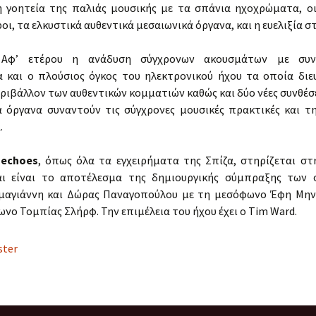
 η γοητεία της παλιάς μουσικής με τα σπάνια ηχοχρώματα, οι
ι, τα ελκυστικά αυθεντικά μεσαιωνικά όργανα, και η ευελιξία σ
. Αφ’ ετέρου η ανάδυση σύγχρονων ακουσμάτων με συν
α και ο πλούσιος όγκος του ηλεκτρονικού ήχου τα οποία διε
ριβάλλον των αυθεντικών κομματιών καθώς και δύο νέες συνθέσ
ά όργανα συναντούν τις σύγχρονες μουσικές πρακτικές και τ
.
 echoes
, όπως όλα τα εγχειρήματα της Σπίζα, στηρίζεται στ
αι είναι το αποτέλεσμα της δημιουργικής σύμπραξης των 
μαγιάννη και Δώρας Παναγοπούλου με τη μεσόφωνο Έφη Μην
νο Τομπίας Σλήρφ. Την επιμέλεια του ήχου έχει ο Tim Ward.