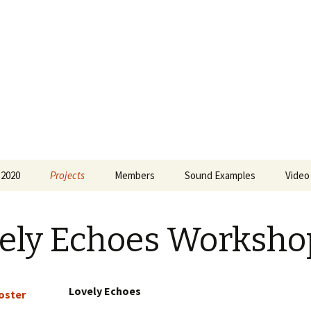
 Greece
 2020
Projects
Members
Sound Examples
Video
Forms of Musical
Olimbia Agalianou
Expression
ely Echoes Worksho
Eleni Bratsou
Around and About the
Soundscape
Lila de Chaves
18 ano
Lovely Echoes
Sofia Kamayianni