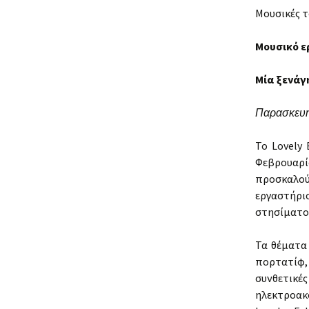
Μουσικές τ
Μουσικό ε
Μία ξενάγ
Παρασκευή 
To Lovely
Φεβρουαρί
προσκαλού
εργαστήριο
στησίματος
Τα θέματα
πορτατίφ, 
συνθετικές
ηλεκτροακ