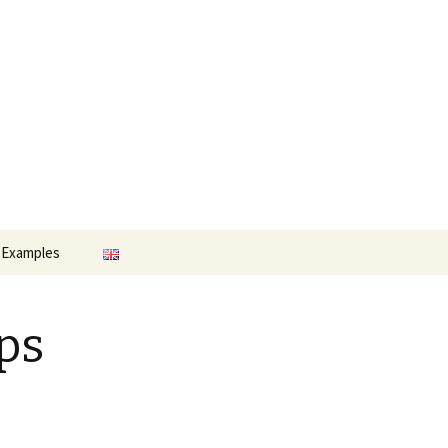
Search
 Examples
for:
ps