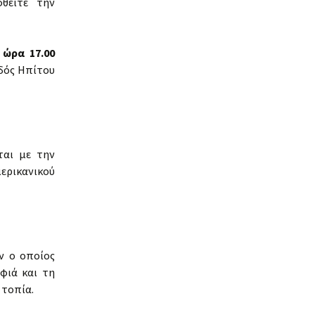
φθείτε την
 ώρα 17.00
οδός Ηπίτου
ται με την
ερικανικού
ων ο οποίος
φιά και τη
 τοπία.