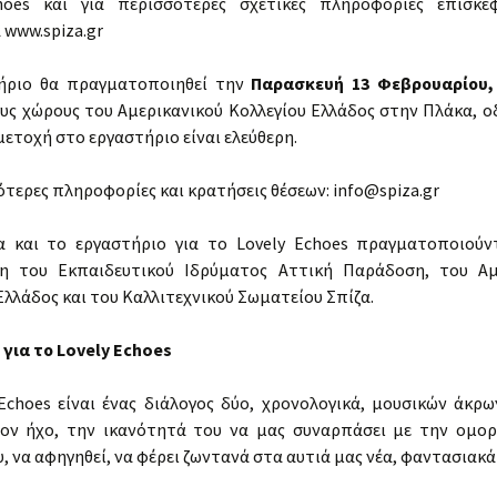
hoes και για περισσότερες σχετικές πληροφορίες επισκε
Lovely Echoes Workshops
 www.spiza.gr
Periphery as Center
ήριο θα πραγματοποιηθεί την
Παρασκευή 13 Φεβρουαρίου,
υς χώρους του Αμερικανικού Κολλεγίου Ελλάδος στην Πλάκα, 
μετοχή στο εργαστήριο είναι ελεύθερη.
ότερες πληροφορίες και κρατήσεις θέσεων: info@spiza.gr
α και το εργαστήριο για το Lovely Echoes πραγματοποιούν
η του Εκπαιδευτικού Ιδρύματος Αττική Παράδοση, του Αμ
Ελλάδος και του Καλλιτεχνικού Σωματείου Σπίζα.
 για το Lovely Εchoes
Echoes είναι ένας διάλογος δύο, χρονολογικά, μουσικών άκρ
τον ήχο, την ικανότητά του να μας συναρπάσει με την ομορ
, να αφηγηθεί, να φέρει ζωντανά στα αυτιά μας νέα, φαντασιακά