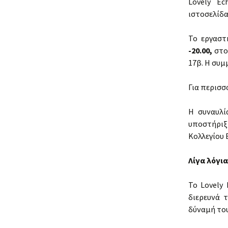
Lovely Ec
ιστοσελίδα
Το εργαστ
-20.00,
στο
17β. Η συμ
Για περισσ
Η συναυλί
υποστήριξ
Κολλεγίου 
Λίγα λόγια
Το Lovely 
διερευνά 
δύναμή του