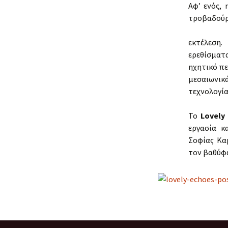
Αφ’ ενός,
τροβαδούρο
εκτέλεση
ερεθίσματ
ηχητικό πε
μεσαιωνικ
τεχνολογία
Το
Lovely
εργασία κ
Σοφίας Κα
τον βαθύφω