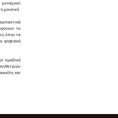
 μοναχικοί
τη μουσική
αρπαστικά
υρύνουν το
εις όπου τα
ην ψηφιακή
ην ομαδική
συνθετριών
ακούλη και