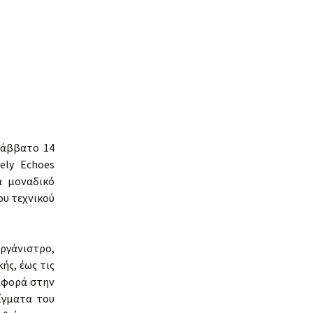
Σάββατο 14
ely Echoes
α μοναδικό
ου τεχνικού
ργάνιστρο,
ής, έως τις
ναφορά στην
ίγματα του