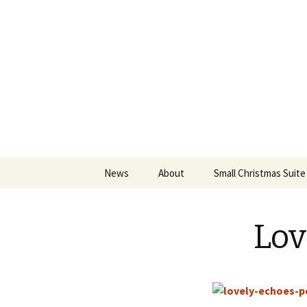
An Artistic Society from Athens,
Spiza
Skip
News
About
Small Christmas Suite
to
content
Lov