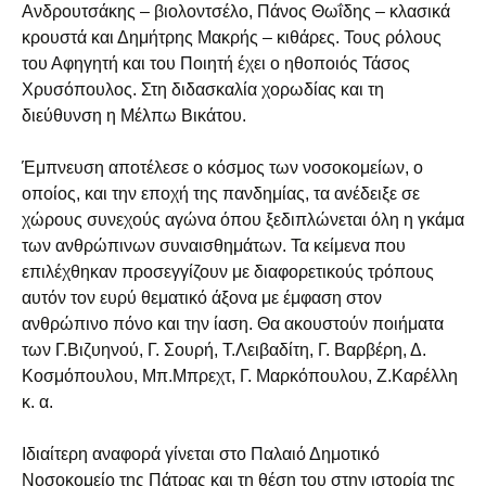
Ανδρουτσάκης – βιολοντσέλο, Πάνος Θωΐδης – κλασικά
κρουστά και Δημήτρης Μακρής – κιθάρες. Τους ρόλους
του Αφηγητή και του Ποιητή έχει ο ηθοποιός Τάσος
Χρυσόπουλος. Στη διδασκαλία χορωδίας και τη
διεύθυνση η Μέλπω Βικάτου.
Έμπνευση αποτέλεσε ο κόσμος των νοσοκομείων, ο
οποίος, και την εποχή της πανδημίας, τα ανέδειξε σε
χώρους συνεχούς αγώνα όπου ξεδιπλώνεται όλη η γκάμα
των ανθρώπινων συναισθημάτων. Τα κείμενα που
επιλέχθηκαν προσεγγίζουν με διαφορετικούς τρόπους
αυτόν τον ευρύ θεματικό άξονα με έμφαση στον
ανθρώπινο πόνο και την ίαση. Θα ακουστούν ποιήματα
των Γ.Βιζυηνού, Γ. Σουρή, Τ.Λειβαδίτη, Γ. Βαρβέρη, Δ.
Κοσμόπουλου, Μπ.Μπρεχτ, Γ. Μαρκόπουλου, Ζ.Καρέλλη
κ. α.
Ιδιαίτερη αναφορά γίνεται στο Παλαιό Δημοτικό
Νοσοκομείο της Πάτρας και τη θέση του στην ιστορία της