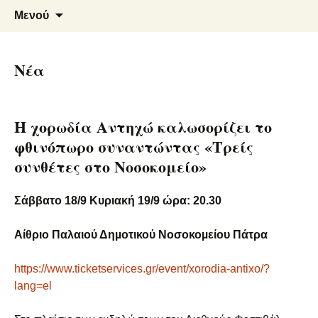
An Artistic Society from Athens, Greece
Spiza
Μετάβαση
Αναζήτ
Μενού
σε
για:
περιεχόμενο
Νέα
Η χορωδία Αντηχώ καλωσορίζει το
φθινόπωρο συναντώντας «Τρείς
συνθέτες στο Νοσοκομείο»
Σάββατο 18/9 Κυριακή 19/9 ώρα: 20.30
Αίθριο Παλαιού Δηµοτικού Νοσοκοµείου Πάτρα
https://www.ticketservices.gr/event/xorodia-antixo/?
lang=el